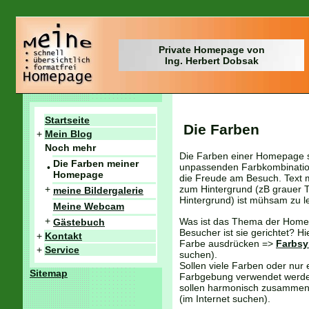
Private Homepage von
Ing. Herbert Dobsak
Startseite
Die Farben
+
Mein Blog
Noch mehr
Die Farben einer Homepage si
Die Farben meiner
unpassenden Farbkombination
•
Homepage
die Freude am Besuch. Text m
+
zum Hintergrund (zB grauer T
meine Bildergalerie
Hintergrund) ist mühsam zu l
Meine Webcam
+
Was ist das Thema der Home
Gästebuch
Besucher ist sie gerichtet? Hi
+
Kontakt
Farbe ausdrücken =>
Farbsy
+
Service
suchen).
Sollen viele Farben oder nur 
Sitemap
Farbgebung verwendet werd
sollen harmonisch zusamme
(im Internet suchen).