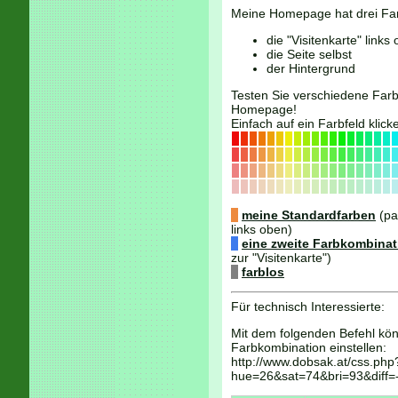
Meine Homepage hat drei Fa
die "Visitenkarte" link
die Seite selbst
der Hintergrund
Testen Sie verschiedene Farb
Homepage!
Einfach auf ein Farbfeld klick
meine Standardfarben
(pa
links oben)
eine zweite Farbkombinat
zur "Visitenkarte")
farblos
Für technisch Interessierte:
Mit dem folgenden Befehl kön
Farbkombination einstellen:
http://www.dobsak.at/css.php
hue=26&sat=74&bri=93&diff=